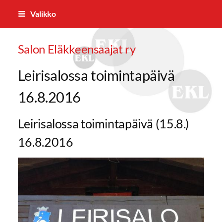
Siirry
Valikko
sivun
sisältöön
Salon Eläkkeensaajat ry
Leirisalossa toimintapäivä
16.8.2016
Leirisalossa toimintapäivä (15.8.)
16.8.2016