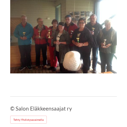
©
Salon Eläkkeensaajat ry
Tehty Yhdistysavaimella